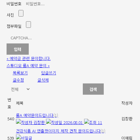
비밀번호
사진
첨부파일
«
예약금 관련 문의합니다.
스튜디오 룸A 예약 문의
»
목록보기
답글쓰기
글수정
글삭제
검색
번
제목
작성자
호
룸A 예약문의드립니다
(1)
540
김창환
김창환
2026.08.01
11
건강식품 AI 연출컷이미지 제작 견적 문의드립니다
(1)
539
이예림