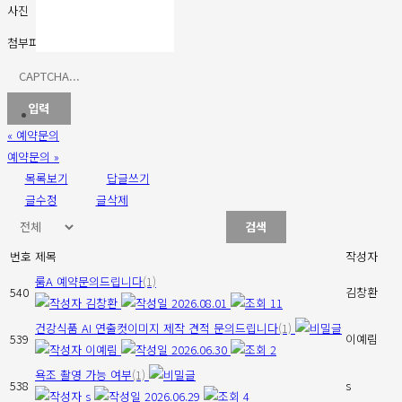
사진
첨부파일
«
예약문의
예약문의
»
목록보기
답글쓰기
글수정
글삭제
검색
번호
제목
작성자
룸A 예약문의드립니다
(1)
540
김창환
김창환
2026.08.01
11
건강식품 AI 연출컷이미지 제작 견적 문의드립니다
(1)
539
이예림
이예림
2026.06.30
2
욕조 촬영 가능 여부
(1)
538
s
s
2026.06.29
4