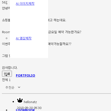
567
AI 이미지제작
안녕하세요
쇼핑몰용 유리잔류 사진촬영을 할려고 하는데요.
Room B / 20일 or 21일(금요일)/ 금요일 예약 가능한가요?
AI 영상제작
이번주 예약이 가능하다면 언제쯤 예약가능할까요??
그럼 답변 기다리겠습니다.
감사합니다.
인쇄
PORTFOLIO
전체
1
hellonatz
2018-09-20 09:30
LOOKBOOK