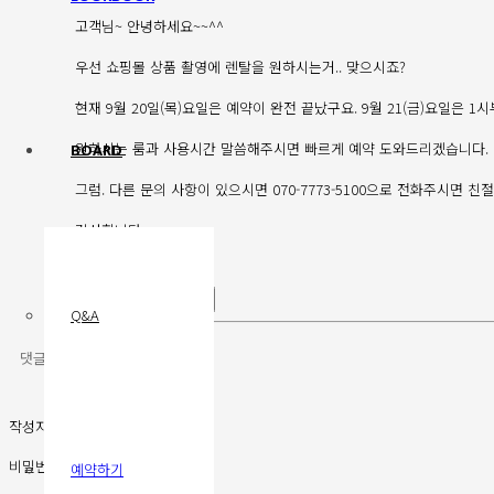
고객님~ 안녕하세요~~^^
우선 쇼핑몰 상품 촬영에 렌탈을 원하시는거.. 맞으시죠?
현재 9월 20일(목)요일은 예약이 완전 끝났구요. 9월 21(금)요일은 1
원하시는 룸과 사용시간 말씀해주시면 빠르게 예약 도와드리겠습니다.
BOARD
그럼. 다른 문의 사항이 있으시면 070-7773-5100으로 전화주시면 
감사합니다.
답글
좋아요
0
싫어요
0
Q&A
작성자
비밀번호
예약하기