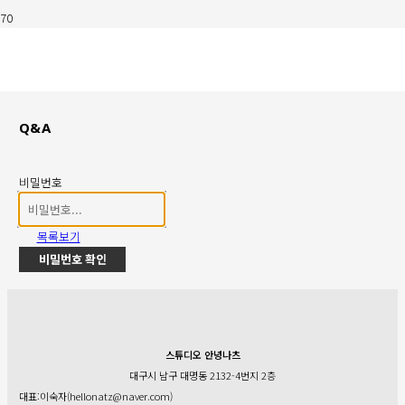
Q&A
비밀번호
목록보기
비밀번호 확인
스튜디오 안녕나츠
대구시 남구 대명동 2132-4번지 2층
대표:이숙자(hellonatz@naver.com)