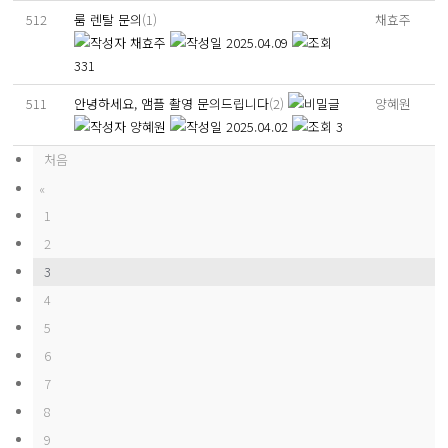
512
룸 렌탈 문의
(1)
채효주
채효주
2025.04.09
331
511
안녕하세요, 앰플 촬영 문의드립니다
(2)
양혜원
양혜원
2025.04.02
3
처음
«
1
2
3
4
5
6
7
8
9