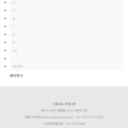
4
5
6
7
8
9
10
»
마지막
예약하기
스튜디오 안녕나츠
대구시 남구 대명동 2132-4번지 2층
대표:이숙자(hellonatz@naver.com)
Tel : 070-7773-5100
사업자등록번호 : 514-25-97666