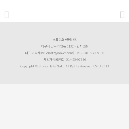
스튜디오 안녕나츠
대구시 남구 대명동 2132-4번지 2층
대표:이숙자(hellonatz@naver.com)
Tel : 070-7773-5100
사업자등록번호 : 514-25-97666
Copyright © Studio Hello’Natz. All Rights Reserved. ESTD 2013