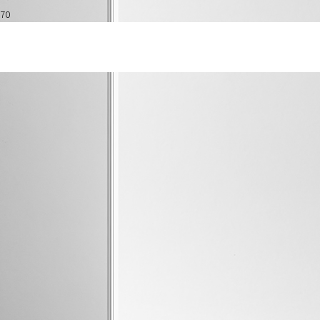
PORTFOLIO
All
화장품 뷰티
93
침구 페브릭
16
리빙
59
etc
37
푸드
108
소형전자
19
반려동물
8
소품
25
패션 잡화
43
인테리어
18
AI 포함
10
Load More