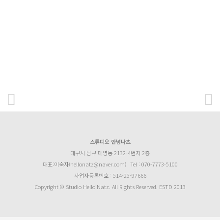
스튜디오 안녕나츠
대구시 남구 대명동 2132-4번지 2층
대표:이숙자(hellonatz@naver.com)
Tel : 070-7773-5100
사업자등록번호 : 514-25-97666
Copyright © Studio Hello’Natz. All Rights Reserved. ESTD 2013