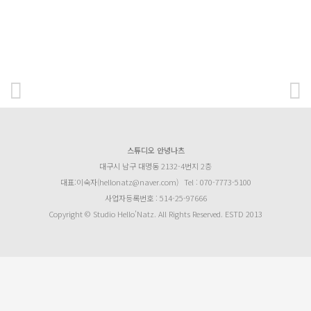
스튜디오 안녕나츠
대구시 남구 대명동 2132-4번지 2층
대표:이숙자(hellonatz@naver.com)
Tel : 070-7773-5100
사업자등록번호 : 514-25-97666
Copyright © Studio Hello’Natz. All Rights Reserved. ESTD 2013