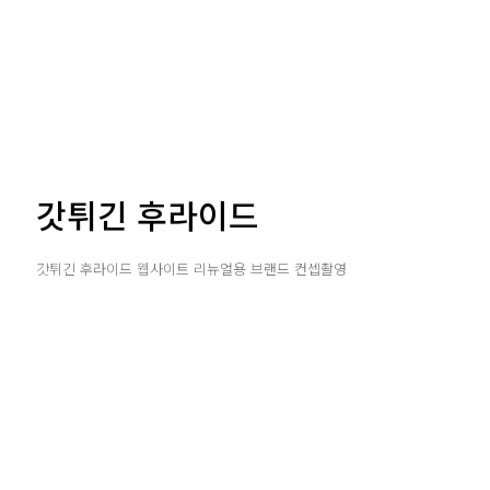
갓튀긴 후라이드
갓튀긴 후라이드 웹사이트 리뉴얼용 브랜드 컨셉촬영