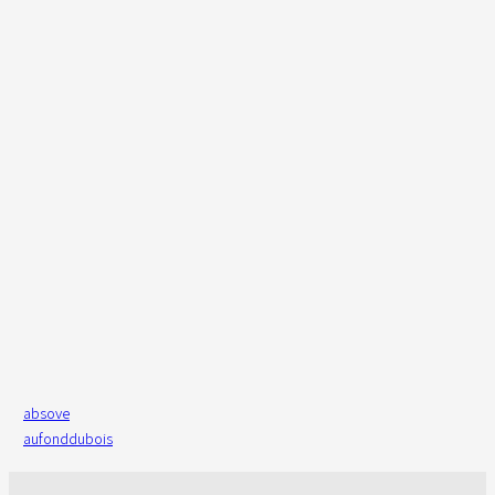
absove
aufonddubois