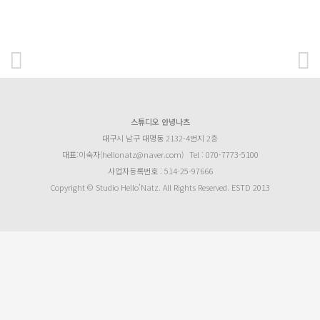
스튜디오 안녕나츠
대구시 남구 대명동 2132-4번지 2층
대표:이숙자(hellonatz@naver.com)
Tel : 070-7773-5100
사업자등록번호 : 514-25-97666
Copyright © Studio Hello’Natz. All Rights Reserved. ESTD 2013